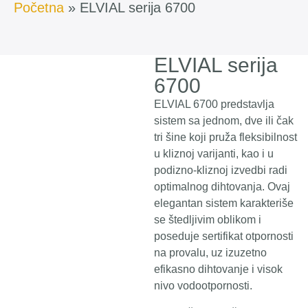
Početna
»
ELVIAL serija 6700
ELVIAL serija
6700
ELVIAL 6700 predstavlja
sistem sa jednom, dve ili čak
tri šine koji pruža fleksibilnost
u kliznoj varijanti, kao i u
podizno-kliznoj izvedbi radi
optimalnog dihtovanja. Ovaj
elegantan sistem karakteriše
se štedljivim oblikom i
poseduje sertifikat otpornosti
na provalu, uz izuzetno
efikasno dihtovanje i visok
nivo vodootpornosti.