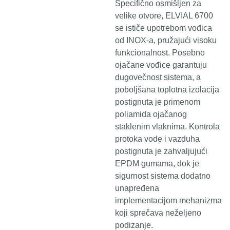
Specifično osmišljen za
velike otvore, ELVIAL 6700
se ističe upotrebom vođica
od INOX-a, pružajući visoku
funkcionalnost. Posebno
ojačane vođice garantuju
dugovečnost sistema, a
poboljšana toplotna izolacija
postignuta je primenom
poliamida ojačanog
staklenim vlaknima. Kontrola
protoka vode i vazduha
postignuta je zahvaljujući
EPDM gumama, dok je
sigurnost sistema dodatno
unapređena
implementacijom mehanizma
koji sprečava neželjeno
podizanje.