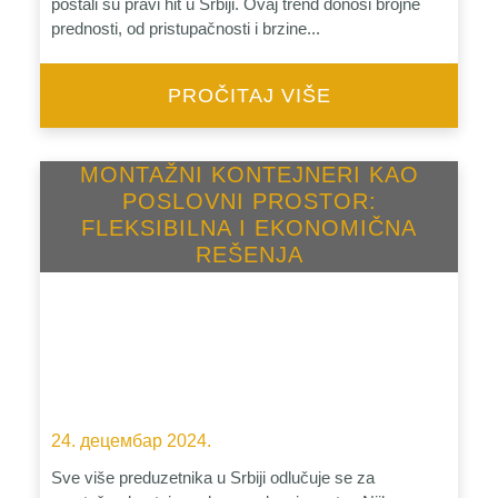
postali su pravi hit u Srbiji. Ovaj trend donosi brojne
prednosti, od pristupačnosti i brzine...
PROČITAJ VIŠE
MONTAŽNI KONTEJNERI KAO
POSLOVNI PROSTOR:
FLEKSIBILNA I EKONOMIČNA
REŠENJA
24. децембар 2024.
Sve više preduzetnika u Srbiji odlučuje se za