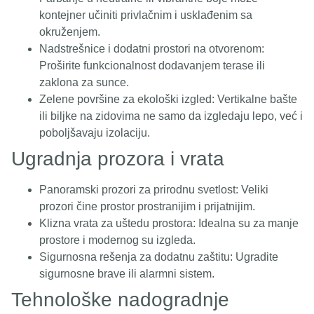
kontejner učiniti privlačnim i usklađenim sa
okruženjem.
Nadstrešnice i dodatni prostori na otvorenom:
Proširite funkcionalnost dodavanjem terase ili
zaklona za sunce.
Zelene površine za ekološki izgled: Vertikalne bašte
ili biljke na zidovima ne samo da izgledaju lepo, već i
poboljšavaju izolaciju.
Ugradnja prozora i vrata
Panoramski prozori za prirodnu svetlost: Veliki
prozori čine prostor prostranijim i prijatnijim.
Klizna vrata za uštedu prostora: Idealna su za manje
prostore i modernog su izgleda.
Sigurnosna rešenja za dodatnu zaštitu: Ugradite
sigurnosne brave ili alarmni sistem.
Tehnološke nadogradnje