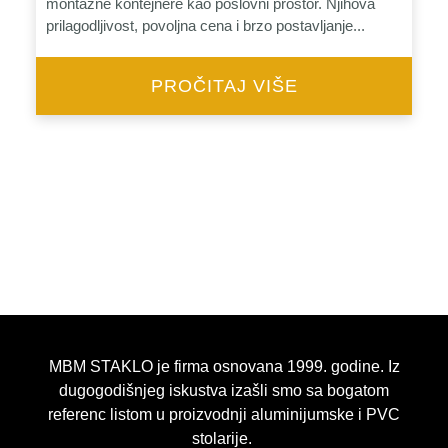
montažne kontejnere kao poslovni prostor. Njihova
prilagodljivost, povoljna cena i brzo postavljanje...
PROČITAJ VIŠE
MBM STAKLO je firma osnovana 1999. godine. Iz
dugogodišnjeg iskustva izašli smo sa bogatom
referenc listom u proizvodnji aluminijumske i PVC
stolarije.