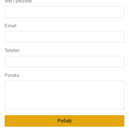
Ime i prezime
Email
Telefon
Poruka
Pošalji