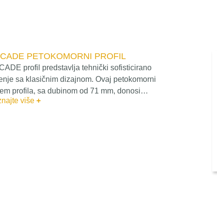
CADE PETOKOMORNI PROFIL
ADE profil predstavlja tehnički sofisticirano
enje sa klasičnim dizajnom. Ovaj petokomorni
tem profila, sa dubinom od 71 mm, donosi…
najte više
+