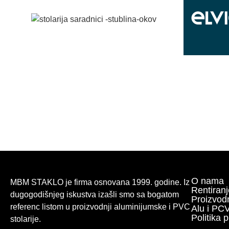
O nama
MBM STAKLO je firma osnovana 1999. godine. Iz
Rentiranj
dugogodišnjeg iskustva izašli smo sa bogatom
Proizvod
referenc listom u proizvodnji aluminijumske i PVC
Alu i PCV
Politika p
stolarije.