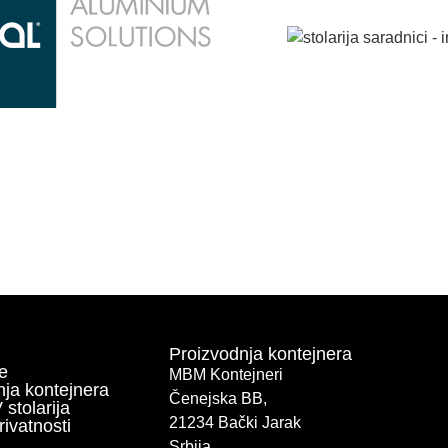
Proizvodnja kontejnera
e
MBM Kontejneri
nja kontejnera
Čenejska BB,
 stolarija
21234 Bački Jarak
rivatnosti
Srbija