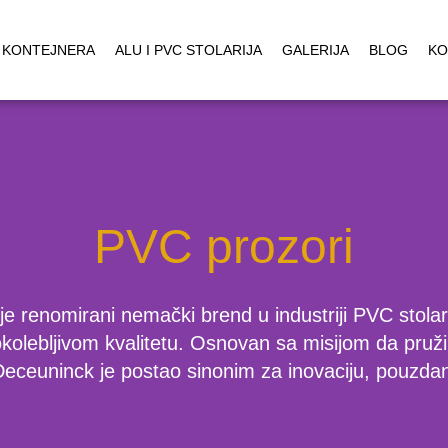
 KONTEJNERA
ALU I PVC STOLARIJA
GALERIJA
BLOG
KO
PVC prozori
je renomirani nemački brend u industriji PVC stolari
pokolebljivom kvalitetu. Osnovan sa misijom da pruži
Deceuninck je postao sinonim za inovaciju, pouzdanos