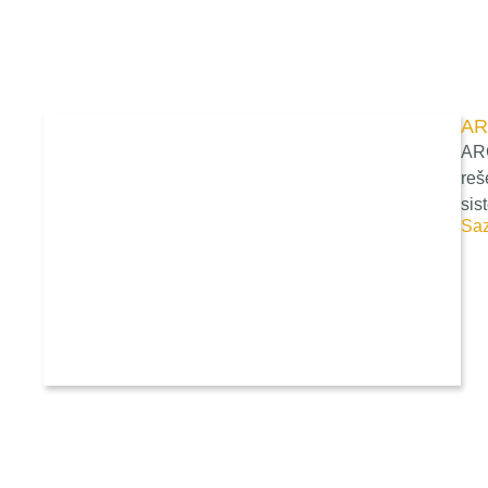
AR
ARC
reš
sis
Saz