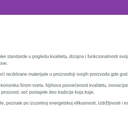
soke standarde u pogledu kvaliteta, dizajna i funkcionalnosti svo
ove.
ći reciklirane materijale u proizvodnji svojih proizvoda gde god
 korisnika širom sveta. Njihova posvećenost kvalitetu, inovacija
roizvod, već postajete deo tradicije koja traje.
poznate po izuzetnoj energetskoj efikasnosti, izdržljivosti i este