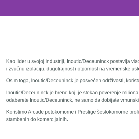
Kao lider u svojoj industriji, Inoutic/Deceuninck postavlja vi
i zvučnu izolaciju, dugotrajnost i otpornost na vremenske usl
Osim toga, Inoutic/Deceuninck je posvećen održivosti, koriste
Inoutic/Deceuninck je brend koji je stekao poverenje miliona
odaberete Inoutic/Deceuninck, ne samo da dobijate vrhunski p
Koristimo Arcade petokomorne i Prestige šestokomorne profile, 
stambenih do komercijalnih.